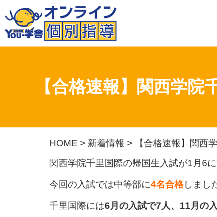
【合格速報】関西学院千
HOME
>
新着情報
>
【合格速報】関西学
関西学院千里国際の帰国生入試が1月6
今回の入試では中等部に
4名合格
しまし
千里国際には
6月の入試で7人、11月の