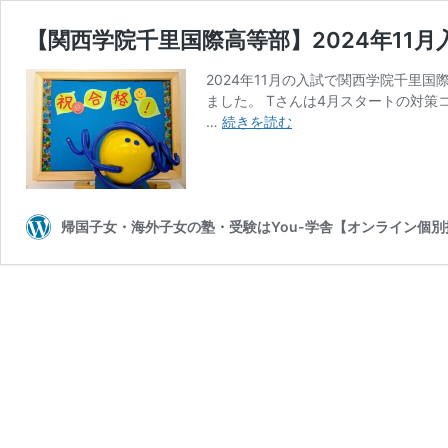
【関西学院千里国際高等部】2024年11
2024年11月の入試で関西学院千里
ました。 Tさんは4月スタートの対
【関
…
続きを読む
西
学
院
千
里
帰国子女・海外子女の塾・受験はYou-学舎【オンライン個別
国
際
高
等
部】
2024
年
11
月
入