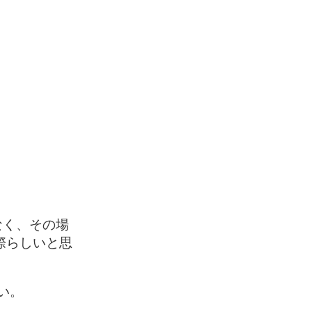
なく、その場
際らしいと思
い。