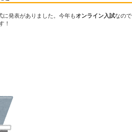
式に発表がありました。今年も
オンライン入試
なので
す！