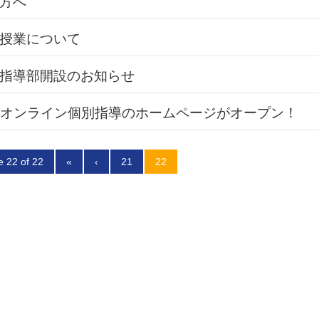
方へ
授業について
指導部開設のお知らせ
舎のオンライン個別指導のホームページがオープン！
 22 of 22
«
‹
21
22