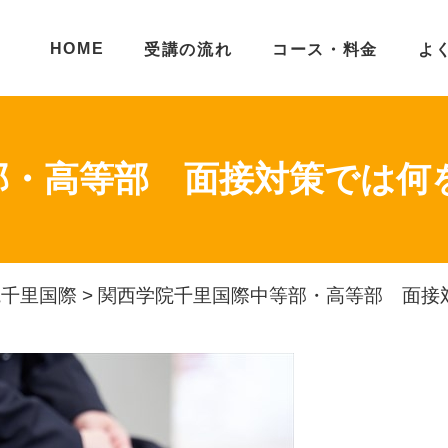
HOME
受講の流れ
コース・料金
よ
部・高等部 面接対策では何
院千里国際
>
関西学院千里国際中等部・高等部 面接