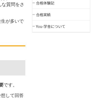
んな質問をさ
験生が多いで
要
です。
予想して回答