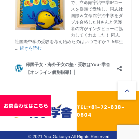
TEL:+81-72-638-
0804
© 2021 You-Gakusya All Rights Reserved.