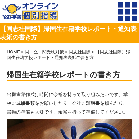
【同志社国際】帰国生在籍学校レポート・通知表
表紙の書き方
HOME
>
同・立・関受験対策
>
同志社国際
>
【同志社国際】帰
国生在籍学校レポート・通知表表紙の書き方
帰国生在籍学校レポートの書き方
出願書類作成は時間に余裕を持って取り組みたいです。学
校に
成績書類
をお願いしたり、会社に
証明書
を頼んだり、
書類の準備も大変です。余裕を持って準備してください。