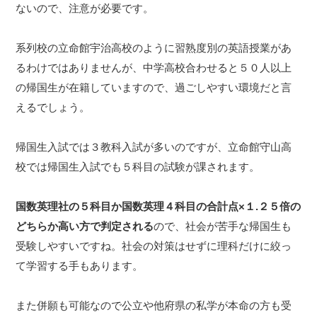
ないので、注意が必要です。
系列校の立命館宇治高校のように習熟度別の英語授業があ
るわけではありませんが、中学高校合わせると５０人以上
の帰国生が在籍していますので、過ごしやすい環境だと言
えるでしょう。
帰国生入試では３教科入試が多いのですが、立命館守山高
校では帰国生入試でも５科目の試験が課されます。
国数英理社の５科目か国数英理４科目の合計点×１.２５倍の
どちらか高い方で判定される
ので、社会が苦手な帰国生も
受験しやすいですね。社会の対策はせずに理科だけに絞っ
て学習する手もあります。
また併願も可能なので公立や他府県の私学が本命の方も受