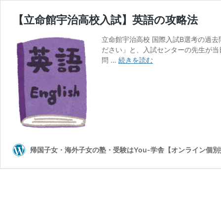
【立命館宇治高校入試】英語の攻略法
立命館宇治高校 国際入試B選考の過
ださい」と、入試センターの先生が当
【立
問 …
続きを読む
命
館
宇
治
高
校
入
試】
帰国子女・海外子女の塾・受験はYou-学舎【オンライン個別
英
語
の
攻
略
法