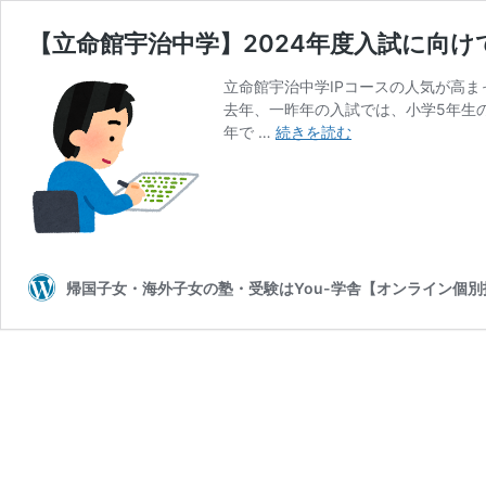
【立命館宇治中学】2024年度入試に向
立命館宇治中学IPコースの人気が高
去年、一昨年の入試では、小学5年生
【立
年で …
続きを読む
命
館
宇
治
中
学】
帰国子女・海外子女の塾・受験はYou-学舎【オンライン個別
2024
年
度
入
試
に
向
け
て